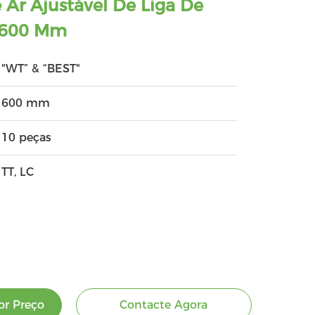
 Ar Ajustável De Liga De
 600 Mm
"WT” & “BEST"
600 mm
10 peças
TT, LC
r Preço
Contacte Agora