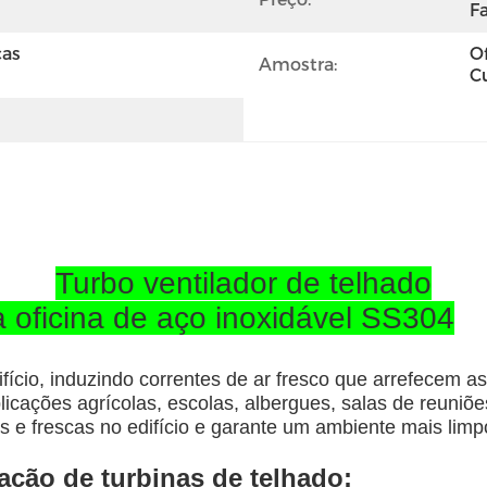
Fa
as 
O
Amostra:
C
Turbo ventilador de telhado
a oficina de aço inoxidável SS304
fício, induzindo correntes de ar fresco que arrefecem a
aplicações agrícolas, escolas, albergues, salas de reuniõ
cas e frescas no edifício e garante um ambiente mais lim
ação de turbinas de telhado: