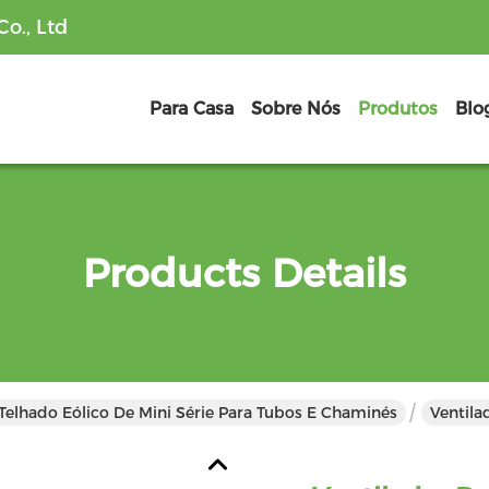
o., Ltd
Para Casa
Sobre Nós
Produtos
Blo
Products Details
Telhado Eólico De Mini Série Para Tubos E Chaminés
Ventila