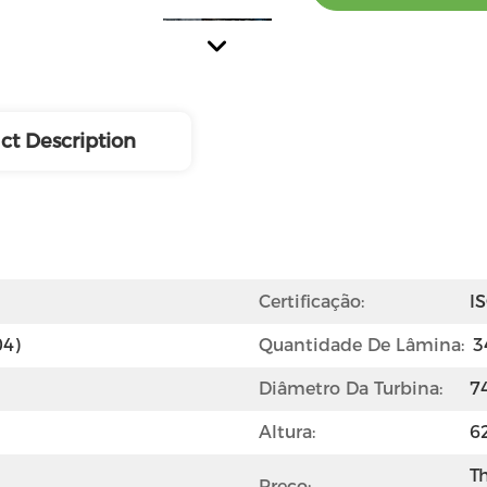
ct Description
Certificação:
I
04)
Quantidade De Lâmina:
3
Diâmetro Da Turbina:
7
Altura:
6
Th
Preço: