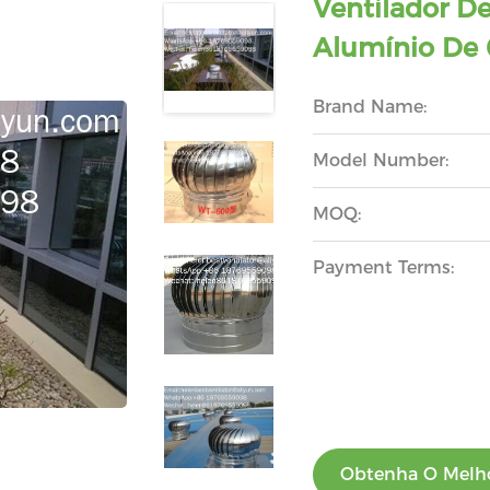
Ventilador De
Alumínio De
Brand Name:
Model Number:
MOQ:
Payment Terms:
Obtenha O Melho