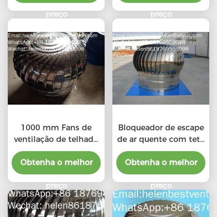
preço
preço
1000 mm Fans de
Bloqueador de escape
ventilação de telhado
de ar quente com teto
industrial baratos
de liga de alumínio de
Obtenha o melhor
Obtenha o melhor
500 mm
preço
preço