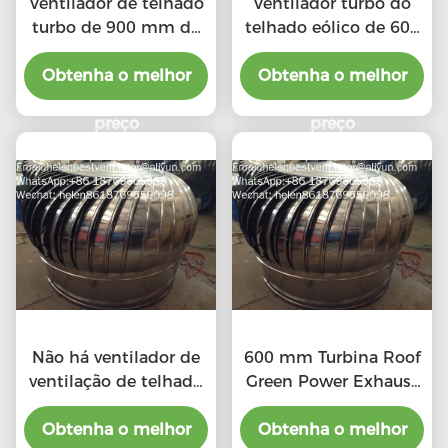
Ventilador de telhado
Ventilador turbo do
turbo de 900 mm de
telhado eólico de 600
grande porte, movido
mm para oficina de
Obtenha o melhor
pelo vento, para
Obtenha o melhor
aço inoxidável
oficina de aço
inoxidável
preço
preço
Não há ventilador de
600 mm Turbina Roof
ventilação de telhado
Green Power Exhaust
elétrico de tipo 20"
Ventilador
Obtenha o melhor
Obtenha o melhor