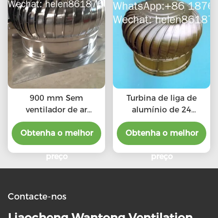
900 mm Sem
Turbina de liga de
ventilador de ar
alumínio de 24
condicionado
polegadas sem
Obtenha o melhor
Obtenha o melhor
ventilador de
eletricidade
preço
preço
Contacte-nos
Liaocheng Wantong Ventilation