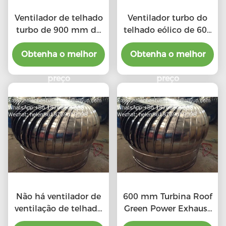
Ventilador de telhado
Ventilador turbo do
turbo de 900 mm de
telhado eólico de 600
grande porte, movido
mm para oficina de
Obtenha o melhor
pelo vento, para
Obtenha o melhor
aço inoxidável
oficina de aço
inoxidável
preço
preço
Não há ventilador de
600 mm Turbina Roof
ventilação de telhado
Green Power Exhaust
elétrico de tipo 20"
Ventilador