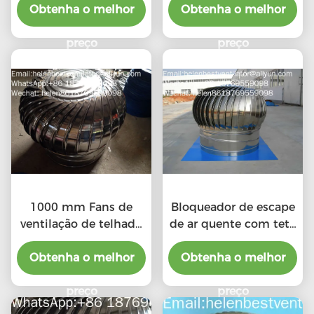
Obtenha o melhor
Obtenha o melhor
preço
preço
1000 mm Fans de
Bloqueador de escape
ventilação de telhado
de ar quente com teto
industrial baratos
de liga de alumínio de
Obtenha o melhor
Obtenha o melhor
500 mm
preço
preço