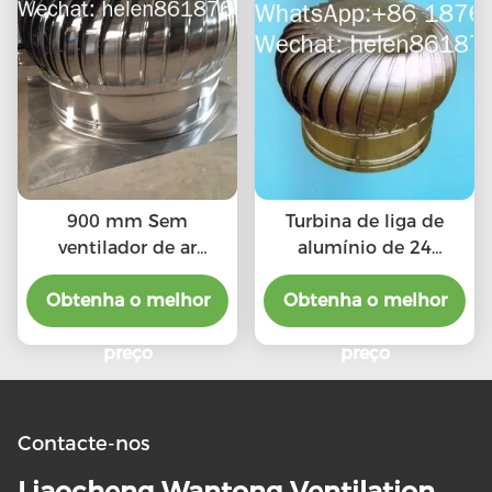
900 mm Sem
Turbina de liga de
ventilador de ar
alumínio de 24
condicionado
polegadas sem
Obtenha o melhor
Obtenha o melhor
ventilador de
eletricidade
preço
preço
Contacte-nos
Liaocheng Wantong Ventilation