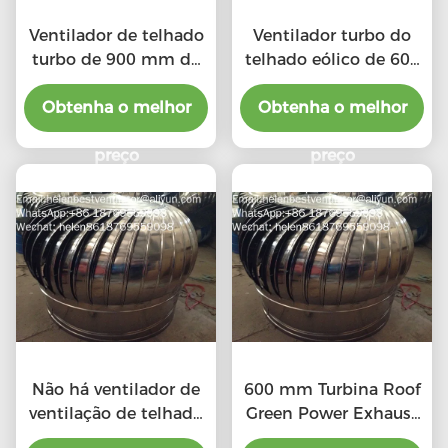
Ventilador de telhado
Ventilador turbo do
turbo de 900 mm de
telhado eólico de 600
grande porte, movido
mm para oficina de
Obtenha o melhor
pelo vento, para
Obtenha o melhor
aço inoxidável
oficina de aço
inoxidável
preço
preço
Não há ventilador de
600 mm Turbina Roof
ventilação de telhado
Green Power Exhaust
elétrico de tipo 20"
Ventilador