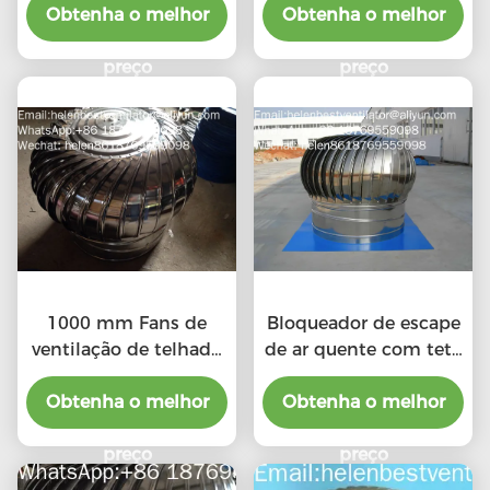
Obtenha o melhor
Obtenha o melhor
preço
preço
1000 mm Fans de
Bloqueador de escape
ventilação de telhado
de ar quente com teto
industrial baratos
de liga de alumínio de
Obtenha o melhor
Obtenha o melhor
500 mm
preço
preço