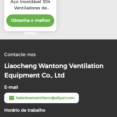
Aço inoxidável 304
Ventiladores de
telhado de escape de
alta CFM com preço
Obtenha o melhor
preferencial
preço
Contacte-nos
Liaocheng Wantong Ventilation
Equipment Co., Ltd
E-mail
helenbestventilator@aliyun.com
Horário de trabalho