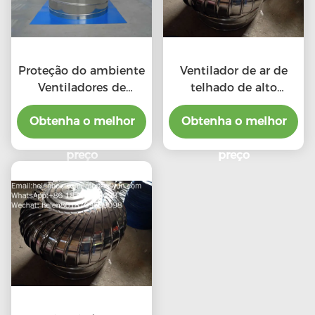
Proteção do ambiente
Ventilador de ar de
Ventiladores de
telhado de alto
telhado de escape de
desempenho em
Obtenha o melhor
alta CFM com
relação ao custo para
Obtenha o melhor
ventiladores
produto profissional
profissionais
preço
preço