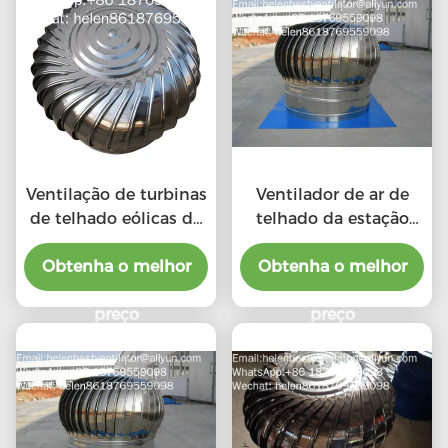
Ventilação de turbinas
Ventilador de ar de
de telhado eólicas de
telhado da estação
aço inoxidável 201 LC-
chuvosa com o preço
BEST de tamanho 500
Obtenha o melhor
do benefício material
Obtenha o melhor
mm para fábrica
preço
preço