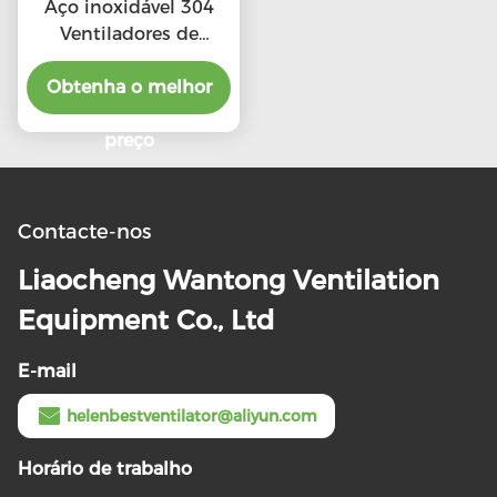
Aço inoxidável 304
Ventiladores de
telhado de escape de
alta CFM com preço
Obtenha o melhor
preferencial
preço
Contacte-nos
Liaocheng Wantong Ventilation
Equipment Co., Ltd
E-mail
helenbestventilator@aliyun.com
Horário de trabalho