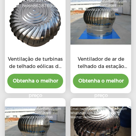
Ventilação de turbinas
Ventilador de ar de
de telhado eólicas de
telhado da estação
aço inoxidável 201 LC-
chuvosa com o preço
BEST de tamanho 500
Obtenha o melhor
do benefício material
Obtenha o melhor
mm para fábrica
preço
preço