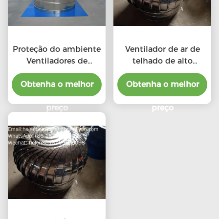
Proteção do ambiente
Ventilador de ar de
Ventiladores de
telhado de alto
telhado de escape de
desempenho em
Obtenha o melhor
alta CFM com
relação ao custo para
Obtenha o melhor
ventiladores
produto profissional
profissionais
preço
preço