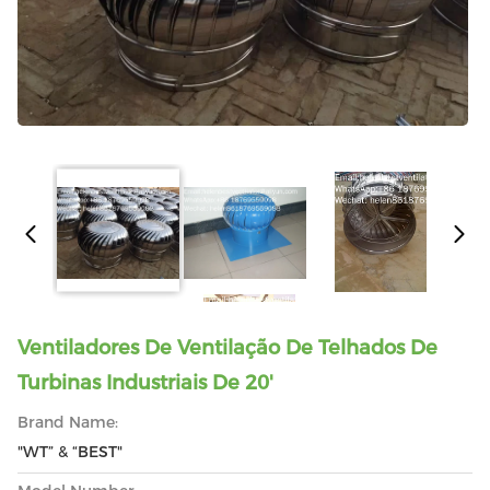
Ventiladores De Ventilação De Telhados De
Turbinas Industriais De 20'
Brand Name:
"WT” & “BEST"