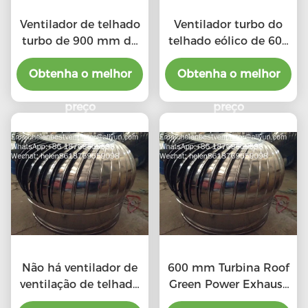
Ventilador de telhado
Ventilador turbo do
turbo de 900 mm de
telhado eólico de 600
grande porte, movido
mm para oficina de
Obtenha o melhor
pelo vento, para
Obtenha o melhor
aço inoxidável
oficina de aço
inoxidável
preço
preço
Não há ventilador de
600 mm Turbina Roof
ventilação de telhado
Green Power Exhaust
elétrico de tipo 20"
Ventilador