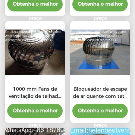
Obtenha o melhor
Obtenha o melhor
preço
preço
1000 mm Fans de
Bloqueador de escape
ventilação de telhado
de ar quente com teto
industrial baratos
de liga de alumínio de
Obtenha o melhor
Obtenha o melhor
500 mm
preço
preço