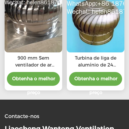
900 mm Sem
Turbina de liga de
ventilador de ar
alumínio de 24
condicionado
polegadas sem
Obtenha o melhor
Obtenha o melhor
ventilador de
eletricidade
preço
preço
Contacte-nos
Liaocheng Wantong Ventilation