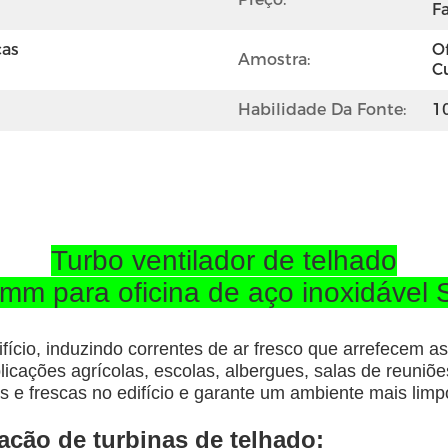
Fa
as 
O
Amostra:
C
Habilidade Da Fonte:
1
Turbo ventilador de telhado
0 mm para oficina de aço inoxidável
fício, induzindo correntes de ar fresco que arrefecem a
aplicações agrícolas, escolas, albergues, salas de reuniõ
cas e frescas no edifício e garante um ambiente mais lim
ação de turbinas de telhado: