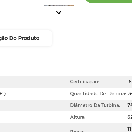
ção Do Produto
Certificação:
I
04)
Quantidade De Lâmina:
3
Diâmetro Da Turbina:
7
Altura:
6
Th
Preço: