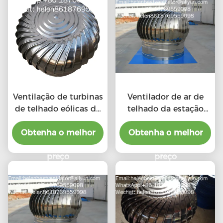
Ventilação de turbinas
Ventilador de ar de
de telhado eólicas de
telhado da estação
aço inoxidável 201 LC-
chuvosa com o preço
BEST de tamanho 500
Obtenha o melhor
do benefício material
Obtenha o melhor
mm para fábrica
preço
preço