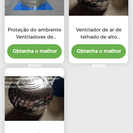
Proteção do ambiente
Ventilador de ar de
Ventiladores de
telhado de alto
telhado de escape de
desempenho em
Obtenha o melhor
alta CFM com
relação ao custo para
Obtenha o melhor
ventiladores
produto profissional
profissionais
preço
preço