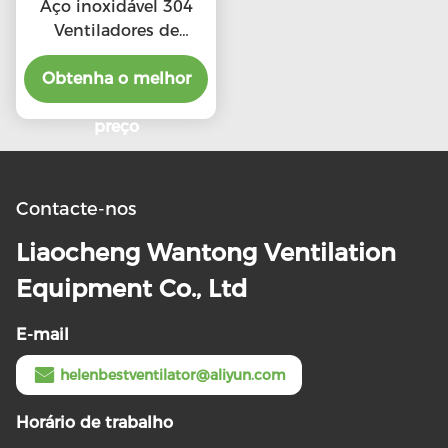
Aço inoxidável 304
Ventiladores de
telhado de escape de
alta CFM com preço
Obtenha o melhor
preferencial
preço
Contacte-nos
Liaocheng Wantong Ventilation
Equipment Co., Ltd
E-mail
helenbestventilator@aliyun.com
Horário de trabalho