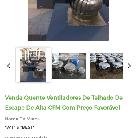
Venda Quente Ventiladores De Telhado De
Escape De Alta CFM Com Preço Favorável
Nome Da Marca:
"WT” & “BEST"