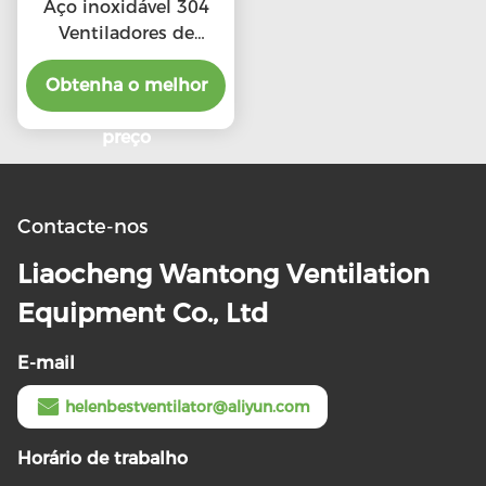
Aço inoxidável 304
Ventiladores de
telhado de escape de
alta CFM com preço
Obtenha o melhor
preferencial
preço
Contacte-nos
Liaocheng Wantong Ventilation
Equipment Co., Ltd
E-mail
helenbestventilator@aliyun.com
Horário de trabalho