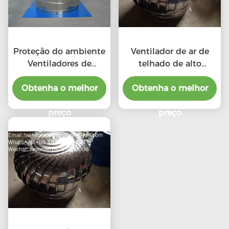
Proteção do ambiente
Ventilador de ar de
Ventiladores de
telhado de alto
telhado de escape de
desempenho em
Obtenha o melhor
alta CFM com
relação ao custo para
Obtenha o melhor
ventiladores
produto profissional
profissionais
preço
preço