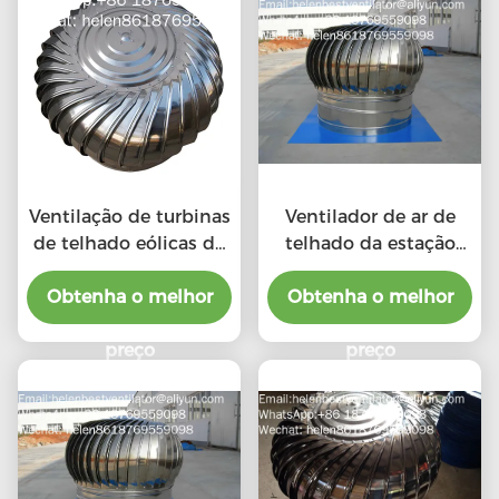
Ventilação de turbinas
Ventilador de ar de
de telhado eólicas de
telhado da estação
aço inoxidável 201 LC-
chuvosa com o preço
BEST de tamanho 500
Obtenha o melhor
do benefício material
Obtenha o melhor
mm para fábrica
preço
preço