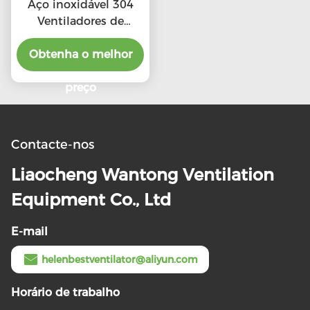
Aço inoxidável 304
Ventiladores de
telhado de escape de
alta CFM com preço
Obtenha o melhor
preferencial
preço
Contacte-nos
Liaocheng Wantong Ventilation
Equipment Co., Ltd
E-mail
helenbestventilator@aliyun.com
Horário de trabalho