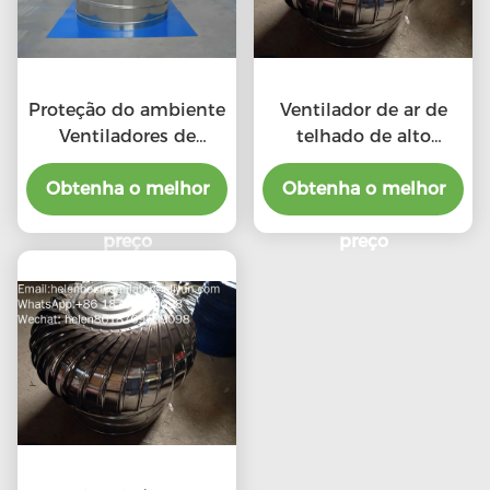
Proteção do ambiente
Ventilador de ar de
Ventiladores de
telhado de alto
telhado de escape de
desempenho em
Obtenha o melhor
alta CFM com
relação ao custo para
Obtenha o melhor
ventiladores
produto profissional
profissionais
preço
preço