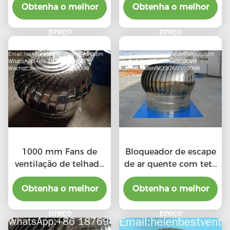
Obtenha o melhor
Obtenha o melhor
preço
preço
1000 mm Fans de
Bloqueador de escape
ventilação de telhado
de ar quente com teto
industrial baratos
de liga de alumínio de
Obtenha o melhor
Obtenha o melhor
500 mm
preço
preço