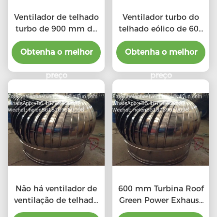
Ventilador de telhado
Ventilador turbo do
turbo de 900 mm de
telhado eólico de 600
grande porte, movido
mm para oficina de
Obtenha o melhor
pelo vento, para
Obtenha o melhor
aço inoxidável
oficina de aço
inoxidável
preço
preço
Não há ventilador de
600 mm Turbina Roof
ventilação de telhado
Green Power Exhaust
elétrico de tipo 20"
Ventilador