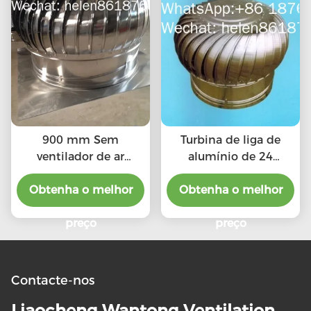
900 mm Sem
Turbina de liga de
ventilador de ar
alumínio de 24
condicionado
polegadas sem
Obtenha o melhor
Obtenha o melhor
ventilador de
eletricidade
preço
preço
Contacte-nos
Liaocheng Wantong Ventilation