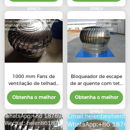
preço
preço
1000 mm Fans de
Bloqueador de escape
ventilação de telhado
de ar quente com teto
industrial baratos
de liga de alumínio de
Obtenha o melhor
Obtenha o melhor
500 mm
preço
preço