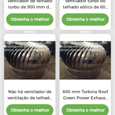
Ventilador de telhado
Ventilador turbo do
turbo de 900 mm de
telhado eólico de 600
grande porte, movido
mm para oficina de
Obtenha o melhor
pelo vento, para
Obtenha o melhor
aço inoxidável
oficina de aço
inoxidável
preço
preço
Não há ventilador de
600 mm Turbina Roof
ventilação de telhado
Green Power Exhaust
elétrico de tipo 20"
Ventilador
Obtenha o melhor
Obtenha o melhor