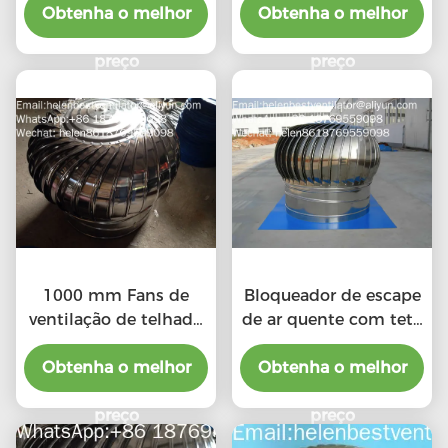
Obtenha o melhor
Obtenha o melhor
preço
preço
1000 mm Fans de
Bloqueador de escape
ventilação de telhado
de ar quente com teto
industrial baratos
de liga de alumínio de
Obtenha o melhor
Obtenha o melhor
500 mm
preço
preço