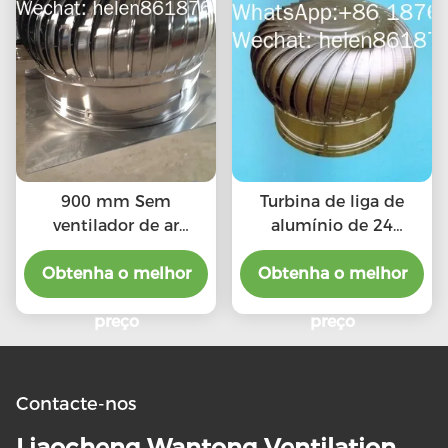
900 mm Sem
Turbina de liga de
ventilador de ar
alumínio de 24
condicionado
polegadas sem
Obtenha o melhor
Obtenha o melhor
ventilador de
eletricidade
preço
preço
Contacte-nos
Liaocheng Wantong Ventilation