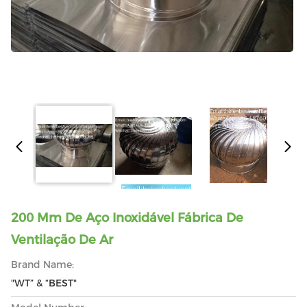
200 Mm De Aço Inoxidável Fábrica De
Ventilação De Ar
Brand Name:
"WT” & “BEST"