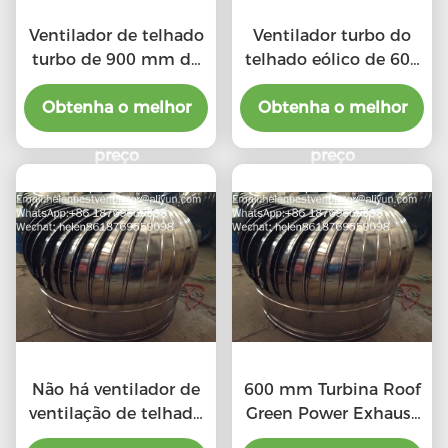
Ventilador de telhado
Ventilador turbo do
turbo de 900 mm de
telhado eólico de 600
grande porte, movido
mm para oficina de
Obtenha o melhor
pelo vento, para
Obtenha o melhor
aço inoxidável
oficina de aço
inoxidável
preço
preço
Não há ventilador de
600 mm Turbina Roof
ventilação de telhado
Green Power Exhaust
elétrico de tipo 20"
Ventilador