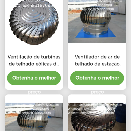
Ventilação de turbinas
Ventilador de ar de
de telhado eólicas de
telhado da estação
aço inoxidável 201 LC-
chuvosa com o preço
BEST de tamanho 500
Obtenha o melhor
do benefício material
Obtenha o melhor
mm para fábrica
preço
preço