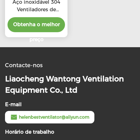
Aço inoxidável 304
Ventiladores de
telhado de escape de
alta CFM com preço
Obtenha o melhor
preferencial
preço
Contacte-nos
Liaocheng Wantong Ventilation
Equipment Co., Ltd
E-mail
helenbestventilator@aliyun.com
Horário de trabalho