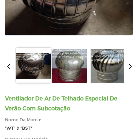
Ventilador De Ar De Telhado Especial De
Verão Com Subcotação
Nome Da Marca:
"WT” & “BST"