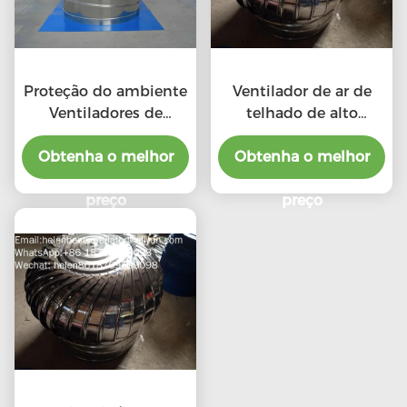
Proteção do ambiente
Ventilador de ar de
Ventiladores de
telhado de alto
telhado de escape de
desempenho em
Obtenha o melhor
alta CFM com
relação ao custo para
Obtenha o melhor
ventiladores
produto profissional
profissionais
preço
preço