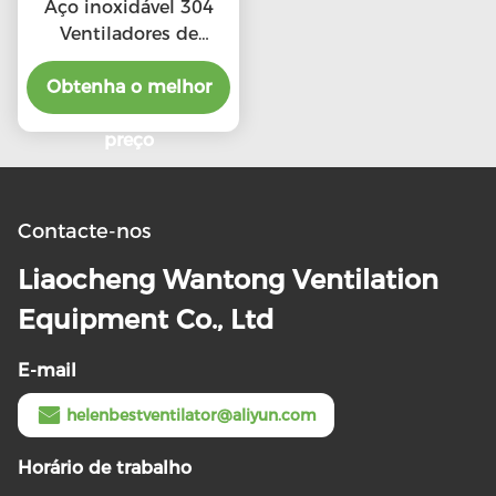
Aço inoxidável 304
Ventiladores de
telhado de escape de
alta CFM com preço
Obtenha o melhor
preferencial
preço
Contacte-nos
Liaocheng Wantong Ventilation
Equipment Co., Ltd
E-mail
helenbestventilator@aliyun.com
Horário de trabalho