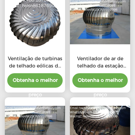
Ventilação de turbinas
Ventilador de ar de
de telhado eólicas de
telhado da estação
aço inoxidável 201 LC-
chuvosa com o preço
BEST de tamanho 500
Obtenha o melhor
do benefício material
Obtenha o melhor
mm para fábrica
preço
preço