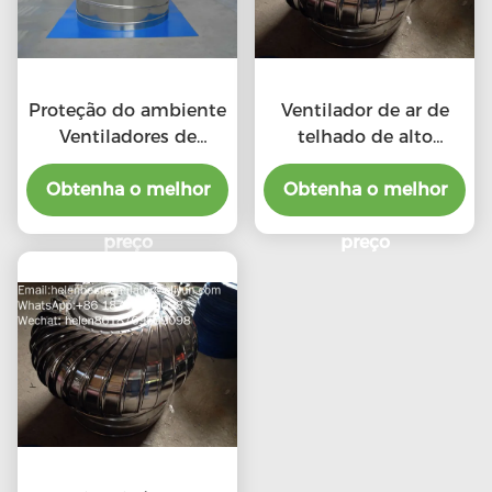
Proteção do ambiente
Ventilador de ar de
Ventiladores de
telhado de alto
telhado de escape de
desempenho em
Obtenha o melhor
alta CFM com
relação ao custo para
Obtenha o melhor
ventiladores
produto profissional
profissionais
preço
preço