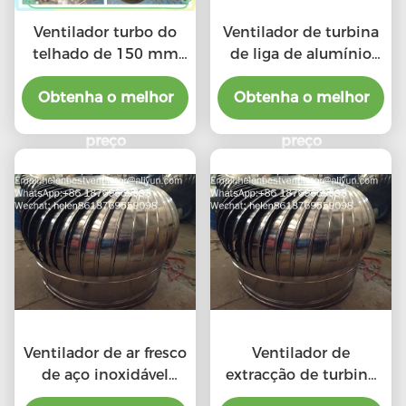
Ventilador turbo do
Ventilador de turbina
telhado de 150 mm
de liga de alumínio
para tubos de aço
industrial de 600 mm
Obtenha o melhor
inoxidável
Obtenha o melhor
preço
preço
Ventilador de ar fresco
Ventilador de
de aço inoxidável
extracção de turbina
industrial de 500 mm
de telhado industrial