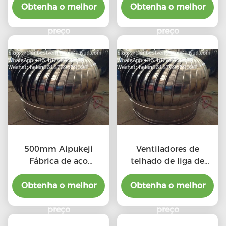
Obtenha o melhor
Obtenha o melhor
de 500 mm
preço
preço
500mm Aipukeji
Ventiladores de
Fábrica de aço
telhado de liga de
inoxidável Ventilação
alumínio de 500 mm
Obtenha o melhor
de ar
Obtenha o melhor
sem motor
preço
preço