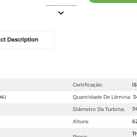
ct Description
Certificação:
I
04)
Quantidade De Lâmina:
3
Diâmetro Da Turbina:
7
Altura:
6
Th
Preço: