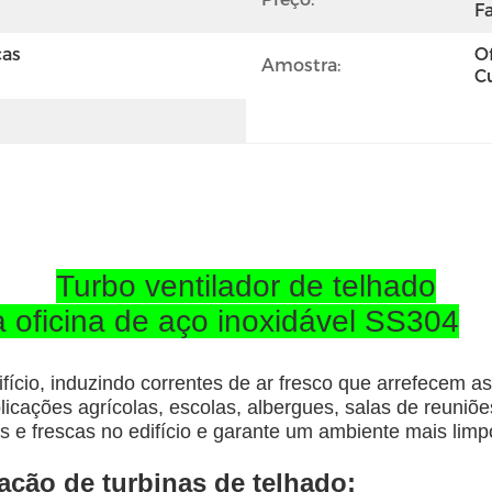
Fa
as 
O
Amostra:
C
Turbo ventilador de telhado
a oficina de aço inoxidável SS304
fício, induzindo correntes de ar fresco que arrefecem a
aplicações agrícolas, escolas, albergues, salas de reuniõ
cas e frescas no edifício e garante um ambiente mais lim
ação de turbinas de telhado: