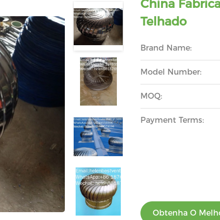
China Fabric
Telhado
Brand Name:
Model Number:
MOQ:
Payment Terms:
Obtenha O Melho