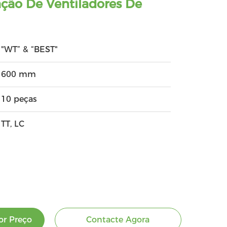
ação De Ventiladores De
"WT” & “BEST"
600 mm
10 peças
TT, LC
r Preço
Contacte Agora