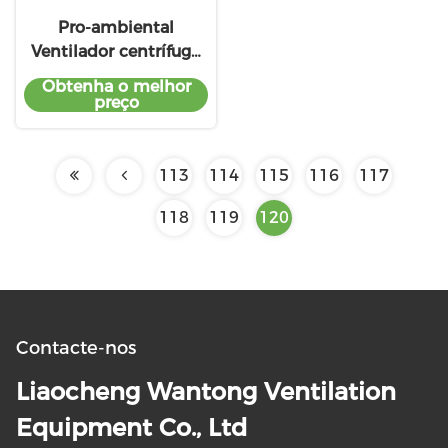
Pro-ambiental
Ventilador centrífugo
de muito alta
Obtenha o melhor
qualidade
preço
113
114
115
116
117
118
119
120
Contacte-nos
Liaocheng Wantong Ventilation
Equipment Co., Ltd